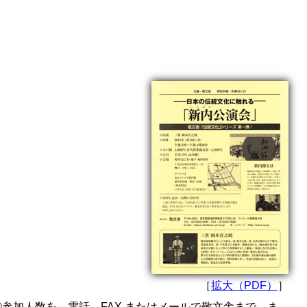
［
拡大（PDF）
］
④参加人数を、電話、FAX またはメールで敬文舎まで。ま