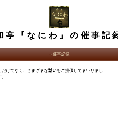
和亭『なにわ』の催事記
→催事記録
くだけでなく、さまざまな
憩い
をご提供してまいりまし
す。