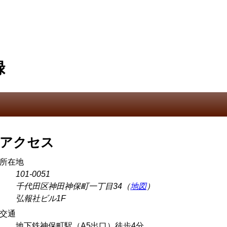
録
アクセス
所在地
101-0051
千代田区神田神保町一丁目34（
地図
）
弘報社ビル1F
交通
地下鉄神保町駅（A5出口）徒歩4分、