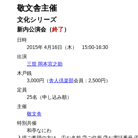
敬文舎主催
文化シリーズ
新内公演会（
終了
）
日時
2015年 4月16日（木） 15:00-16:30
出演
三世 岡本宮之助
木戸銭
3,000円（
舎人倶楽部
会員：2,500円）
定員
25名（申し込み順）
主催
敬文舎
特別共催
和亭なにわ
入場ご希望の方は、①お名前 ②ご住所 ③お電話番号 