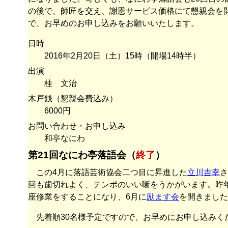
の後で、師匠を交え、謝恩サービス価格にて懇親会を
で、お早めのお申し込みをお願いいたします。
日時
2016年2月20日（土）15時（開場14時半）
出演
桂 文治
木戸銭（懇親会費込み）
6000円
お問い合わせ・お申し込み
和亭なにわ
第21回なにわ亭落語会（
終了
）
この4月に落語芸術協会二つ目に昇進した
立川吉幸
回も歯切れよく、テンポのいい噺をうかがいます。昨
座修業をすることになり、6月に
励ます会
を開きました
先着順30名様予定ですので、お早めにお申し込みく