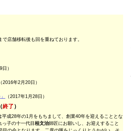
まで店舗移転後も回を重ねております。
29日）
（2016年2月20日）
会」
（2017年1月28日）
（
終了
）
平成28年の1月をもちまして、創業40年を迎えることとな
れっ子の十一代目
桂文治
師匠にお願いし、お迎えすること
の節目の会となります。二席の噺をじっくりとうかがい、そ