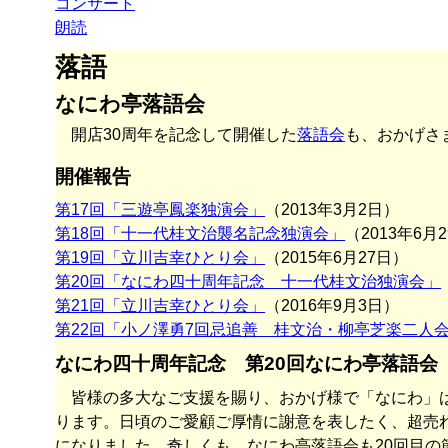
コンサート
朗読
落語
なにわ亭落語会
開店30周年を記念して開催した
落語会
も、おかげさ
開催報告
第17回「三遊亭鳳楽独演会」
（2013年3月2日）
第18回「十一代桂文治襲名記念独演会」
（2013年6月
第19回「立川吉幸ひとり会」
（2015年6月27日）
第20回「なにわ四十周年記念 十一代桂文治独演会」
第21回「立川吉幸ひとり会」
（2016年9月3日）
第22回「小ノ澤勇7回忌追善 桂文治・柳亭芝楽二人
なにわ四十周年記念 第20回なにわ亭落語会
皆様の多大なご支援を賜り、おかげ様で「なにわ」は
ります。日頃のご愛顧ご厚情に謝意を表したく、超売
になりました。奇しくも、なにわ亭落語会も20回目