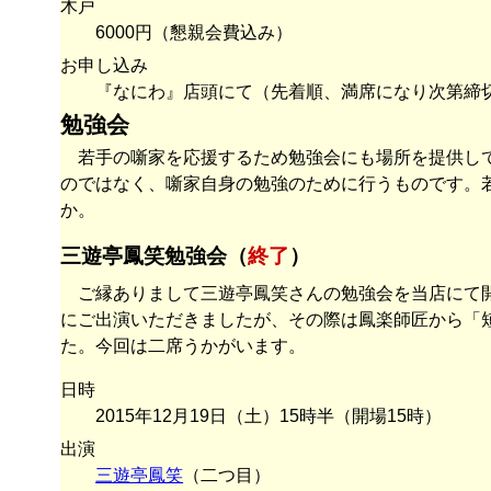
木戸
6000円（懇親会費込み）
お申し込み
『なにわ』店頭にて（先着順、満席になり次第締
勉強会
若手の噺家を応援するため勉強会にも場所を提供し
のではなく、噺家自身の勉強のために行うものです。
か。
三遊亭鳳笑勉強会（
終了
）
ご縁ありまして三遊亭鳳笑さんの勉強会を当店にて
にご出演いただきましたが、その際は鳳楽師匠から「
た。今回は二席うかがいます。
日時
2015年12月19日（土）15時半（開場15時）
出演
三遊亭鳳笑
（二つ目）