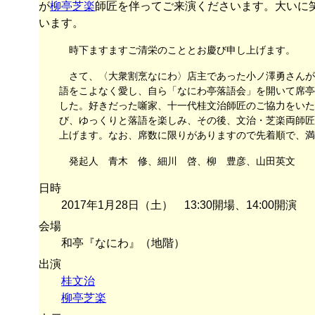
が
柳亭芝楽
師匠を伴ってご来演くださいます。大いに
います。
時下ますますご清栄のこととお慶び申し上げます。
さて、〈大衆割烹なにわ〉店主であった小ノ澤勇さんが
語をこよなく愛し、自ら「なにわ亭落語会」を開いて席亭
した。好きだった噺家、十一代桂文治師匠のご協力をいた
び、ゆっくりと落語を楽しみ、その後、文治・芝楽両師匠
上げます。なお、席数に限りがありますので先着順で、満
発起人 青木 修、細川 啓、柳 豊彦、山田英文
日時
2017年1月28日（土） 13:30開場、14:00開演
会場
和亭『なにわ』（地階）
出演
桂文治
柳亭芝楽