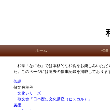
ホーム
→催事
和亭『なにわ』では本格的な和食をお楽しみいただ
た。このページには過去の催事記録を掲載しておりま
落語
敬文舎主催
文化シリーズ
敬文舎「日本歴史文化講座（ヒスカル）」
美術